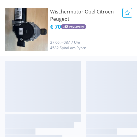
Wischermotor Opel Citroen
Peugeot
€ 70
PayLivery
27.06. - 08:17 Uhr
4582 Spital am Pyhrn