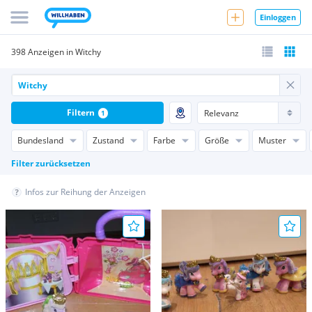
Einloggen
398 Anzeigen in Witchy
Filtern
1
Bundesland
Zustand
Farbe
Größe
Muster
Filter zurücksetzen
Infos zur Reihung der Anzeigen