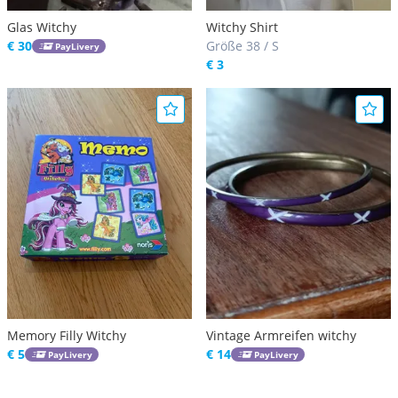
Glas Witchy
Witchy Shirt
€ 30
Größe 38 / S
PayLivery
€ 3
Memory Filly Witchy
Vintage Armreifen witchy
€ 5
€ 14
PayLivery
PayLivery