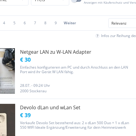
Anzeigen mit Käuferschutz und Ver
4
5
6
7
8
9
Weiter
Infos zur Reihung d
Netgear LAN zu W-LAN Adapter
€ 30
Einfaches konfigurieren am PC und durch Anschluss an den LAN
Port wird ihr Gerät W LAN fähig.
28.07. - 09:24 Uhr
2000 Stockerau
Devolo dLan und wLan Set
€ 39
Verkaufe Devolo Set bestehend aus: 2 x dLan 500 Duo + 1 x dLan
550 WIFI Ideale Ergänzung/Erweiterung für dein Heimnetzwerk