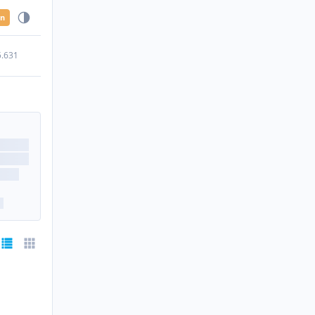
en
5.631