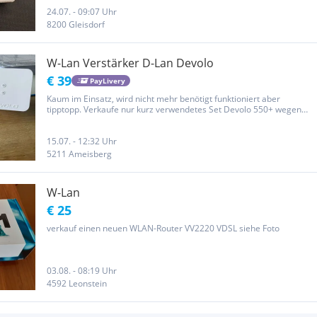
24.07. - 09:07 Uhr
8200 Gleisdorf
W-Lan Verstärker D-Lan Devolo
€ 39
PayLivery
Kaum im Einsatz, wird nicht mehr benötigt funktioniert aber
tipptopp. Verkaufe nur kurz verwendetes Set Devolo 550+ wegen
umstieg auf Kabel. Set besteht aus 1x Wlan Verstärker mit 2-Fach
Lan Anschluss 1x Mini Wlan Adapter mit Lan Anschluss Der
Verkauf...
15.07. - 12:32 Uhr
5211 Ameisberg
W-Lan
€ 25
verkauf einen neuen WLAN-Router VV2220 VDSL siehe Foto
03.08. - 08:19 Uhr
4592 Leonstein