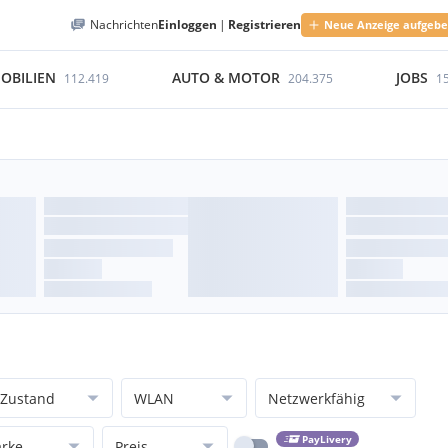
Nachrichten
Einloggen
|
Registrieren
Neue Anzeige aufgeb
OBILIEN
AUTO & MOTOR
JOBS
112.419
204.375
1
Zustand
WLAN
Netzwerkfähig
PayLivery
rke
Preis