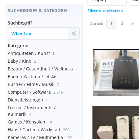
SUCHBEGRIFF & KATEGORIE
Filter zurücksetzen
Suchbegriff
Zurück
1
2
3
Kategorie
Antiquitäten / Kunst
1
Baby / Kind
2
Beauty / Gesundheit / Wellness
5
Boote / Yachten / Jetskis
1
Bücher / Filme / Musik
7
Computer / Software
2.816
Dienstleistungen
1
Freizeit / Instrumente /
Kulinarik
4
Games / Konsolen
19
Haus / Garten / Werkstatt
200
Kameras / TV / Multimedia
452