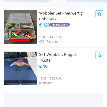
Wobbler Set - neuwertig,
unbenutzt
€ 120
PayLivery
19.07. - 14:57 Uhr
4061 Pasching
SET Wobbler, Popper,
Twister
€ 10
19.07. - 08:59 Uhr
6460 Imst