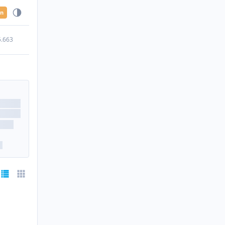
en
5.663