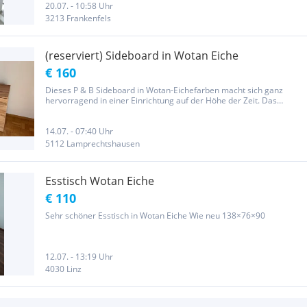
20.07. - 10:58 Uhr
3213 Frankenfels
(reserviert) Sideboard in Wotan Eiche
€ 160
Dieses P & B Sideboard in Wotan-Eichefarben macht sich ganz
hervorragend in einer Einrichtung auf der Höhe der Zeit. Das
Design zeigt sich klar definiert, wobei das Kolorit dem modernen
Charakter des Möbels eine markante rustikale Note verleiht. Dank...
14.07. - 07:40 Uhr
5112 Lamprechtshausen
Esstisch Wotan Eiche
€ 110
Sehr schöner Esstisch in Wotan Eiche Wie neu 138×76×90
12.07. - 13:19 Uhr
4030 Linz