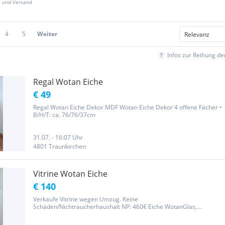
z und Versand
4
5
Weiter
Infos zur Reihung d
Regal Wotan Eiche
€ 49
Regal Wotan Eiche Dekor MDF Wotan Eiche Dekor 4 offene Fächer •
B/H/T: ca. 76/76/37cm
31.07. - 16:07 Uhr
4801 Traunkirchen
Vitrine Wotan Eiche
€ 140
Verkaufe Vitrine wegen Umzug. Keine
Schäden/Nichtraucherhaushalt NP: 460€ Eiche WotanGlas,
Holzwerkstoff Breite/Höhe/Tiefe: 60/159/35 cm