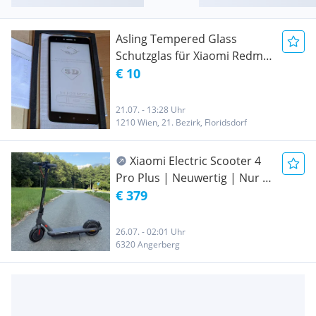
Asling Tempered Glass
Schutzglas für Xiaomi Redmi
Note 4X
€ 10
21.07. - 13:28 Uhr
1210 Wien, 21. Bezirk, Floridsdorf
Xiaomi Electric Scooter 4
Pro Plus | Neuwertig | Nur 3-
4x gefahren |
€ 379
26.07. - 02:01 Uhr
6320 Angerberg