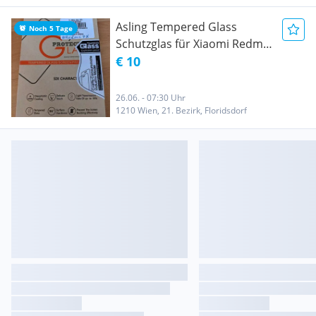
Asling Tempered Glass
Noch 5 Tage
Schutzglas für Xiaomi Redmi
4X
€ 10
26.06. - 07:30 Uhr
1210 Wien, 21. Bezirk, Floridsdorf