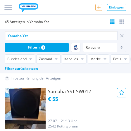
Einloggen
45 Anzeigen in Yamaha Yst
Filtern
1
Bundesland
Zustand
Kabellos
Marke
Preis
Filter zurücksetzen
Infos zur Reihung der Anzeigen
Yamaha YST SW012
€ 55
27.07. - 21:13 Uhr
2542 Kottingbrunn