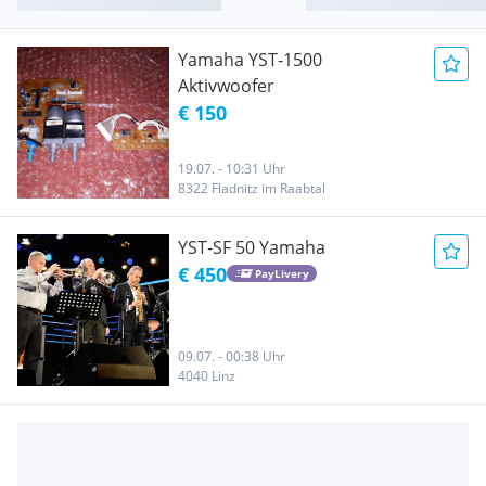
Yamaha YST-1500
Aktivwoofer
€ 150
19.07. - 10:31 Uhr
8322 Fladnitz im Raabtal
YST-SF 50 Yamaha
€ 450
PayLivery
09.07. - 00:38 Uhr
4040 Linz