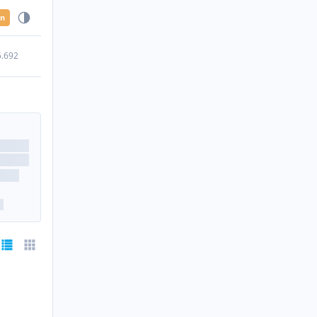
en
5.692