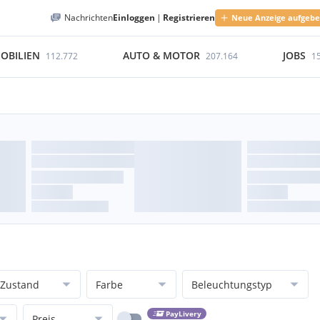
Nachrichten
Einloggen
|
Registrieren
Neue Anzeige aufgeb
OBILIEN
AUTO & MOTOR
JOBS
112.772
207.164
1
Zustand
Farbe
Beleuchtungstyp
PayLivery
Preis