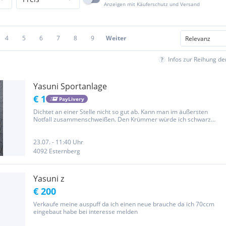
Anzeigen mit Käuferschutz und Versand
4
5
6
7
8
9
Weiter
Infos zur Reihung d
Yasuni Sportanlage
€ 1
PayLivery
Dichtet an einer Stelle nicht so gut ab. Kann man im äußersten
Notfall zusammenschweißen. Den Krümmer würde ich schwarz
lackieren. Befestigungsteile sind natürlich dabei. NICHT DER ECHTE
PREIS (schreib mir um einen Preis auszuhandeln)
23.07. - 11:40 Uhr
4092 Esternberg
Yasuni z
€ 200
Verkaufe meine auspuff da ich einen neue brauche da ich 70ccm
eingebaut habe bei interesse melden