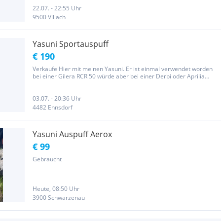
22.07. - 22:55 Uhr
9500 Villach
Yasuni Sportauspuff
€ 190
Verkaufe Hier mit meinen Yasuni. Er ist einmal verwendet worden
bei einer Gilera RCR 50 würde aber bei einer Derbi oder Aprilia
passen. Der Yasuni Komplett schwarz mit einer weißen Aufschrift.
(Siehe Bilder). Kann auf Wunsch auch verschickt werden. ALLE...
03.07. - 20:36 Uhr
4482 Ennsdorf
Yasuni Auspuff Aerox
€ 99
Gebraucht
Heute, 08:50 Uhr
3900 Schwarzenau