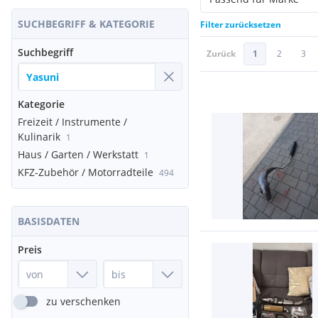
SUCHBEGRIFF & KATEGORIE
Filter zurücksetzen
Suchbegriff
Zurück
1
2
3
Kategorie
Freizeit / Instrumente /
Kulinarik
1
Haus / Garten / Werkstatt
1
KFZ-Zubehör / Motorradteile
494
BASISDATEN
Preis
zu verschenken