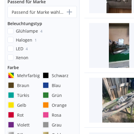
Passend für Marke
Passend für Marke wählen...
Beleuchtungstyp
Glühlampe
4
Halogen
1
LED
4
Xenon
Farbe
Mehrfarbig
Schwarz
Braun
Blau
Türkis
Grün
Gelb
Orange
Rot
Rosa
Violett
Grau