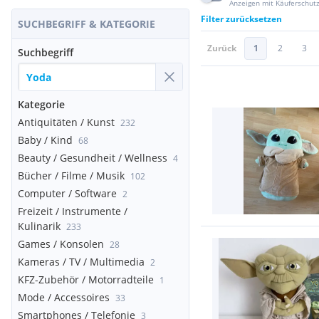
Anzeigen mit Käuferschut
Filter zurücksetzen
SUCHBEGRIFF & KATEGORIE
Zurück
1
2
3
Suchbegriff
Kategorie
Antiquitäten / Kunst
232
Baby / Kind
68
Beauty / Gesundheit / Wellness
4
Bücher / Filme / Musik
102
Computer / Software
2
Freizeit / Instrumente /
Kulinarik
233
Games / Konsolen
28
Kameras / TV / Multimedia
2
KFZ-Zubehör / Motorradteile
1
Mode / Accessoires
33
Smartphones / Telefonie
3