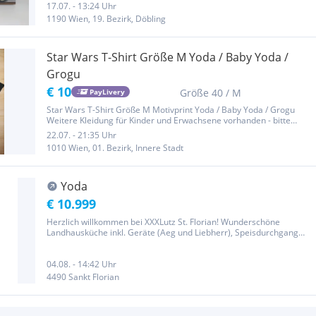
Verkaufe SET Yoda Figur (Höhe 35 cm) + Buch von Tom
17.07. - 13:24 Uhr
Angleberger YODA ich bin! Alles ich weiß! Versand € 5 / Abholung
1190 Wien, 19. Bezirk, Döbling
1200...
Star Wars T-Shirt Größe M Yoda / Baby Yoda /
Grogu
€ 10
Größe 40 / M
PayLivery
Star Wars T-Shirt Größe M Motivprint Yoda / Baby Yoda / Grogu
Weitere Kleidung für Kinder und Erwachsene vorhanden - bitte
einfach bei meinen Angeboten schauen! Privatverkauf - keine
22.07. - 21:35 Uhr
Rücknahme, keine Garantie
1010 Wien, 01. Bezirk, Innere Stadt
Yoda
€ 10.999
Herzlich willkommen bei XXXLutz St. Florian! Wunderschöne
Landhausküche inkl. Geräte (Aeg und Liebherr), Speisdurchgang
und Arbeitsplatte B/H/T ca. 292/233/280cm Ein Kauf ist nur direkt in
der angeführten Filiale möglich. Bitte beachten Sie, dass die...
04.08. - 14:42 Uhr
4490 Sankt Florian