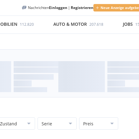
Nachrichten
Einloggen
|
Registrieren
Neue Anzeige aufgeb
OBILIEN
AUTO & MOTOR
JOBS
112.820
207.618
1
Zustand
Serie
Preis