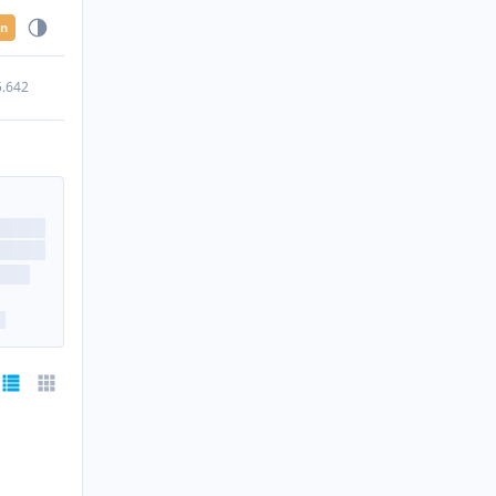
en
5.642