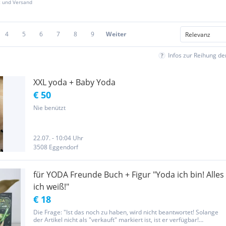
z und Versand
4
5
6
7
8
9
Weiter
Infos zur Reihung d
XXL yoda + Baby Yoda
€ 50
Nie benützt
22.07. - 10:04 Uhr
3508 Eggendorf
für YODA Freunde Buch + Figur "Yoda ich bin! Alles
ich weiß!"
€ 18
Die Frage: "Ist das noch zu haben, wird nicht beantwortet! Solange
der Artikel nicht als "verkauft" markiert ist, ist er verfügbar!