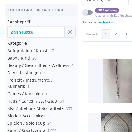
SUCHBEGRIFF & KATEGORIE
PayLivery
Anzeigen mit Käuferschut
Suchbegriff
Filter zurücksetzen
Zurück
1
2
3
Kategorie
Antiquitäten / Kunst
17
Baby / Kind
20
Beauty / Gesundheit / Wellness
9
Dienstleistungen
2
Freizeit / Instrumente /
Kulinarik
15
Games / Konsolen
1
Haus / Garten / Werkstatt
64
KFZ-Zubehör / Motorradteile
355
Mode / Accessoires
8
Spielen / Spielzeug
24
Sport / Sportgeräte
1.093