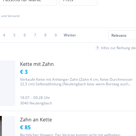
z und Versand
4
5
6
7
8
9
Weiter
Infos zur Reihung d
Kette mit Zahn
€ 3
Verkaufe Kette mit Anhänger Zahn (Zahn 4 cm, Kette Durchmesser
22,5 cm) Selbstabholung (Neulengbach bzw. wenn Bürotag auch
Wien) oder Versand (Portokosten trägt Käufer) Bitte keine Anfragen
zur Verfügbarkeit des Angebots, mein Profil ist aktuell! ;-)
18.07. - 09:28 Uhr
3040 Neulengbach
Zahn an Kette
€ 85
Rechtlicher Hinweis: Der Vertrag kommt nicht mit willhaben