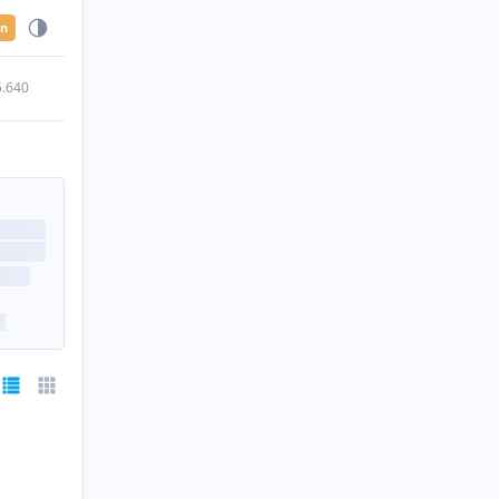
en
5.640