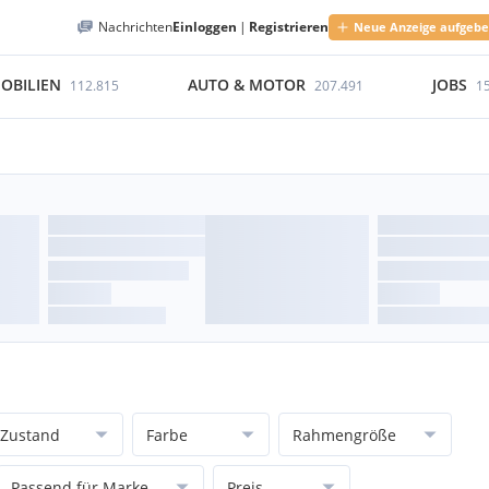
Nachrichten
Einloggen
|
Registrieren
Neue Anzeige aufgeb
OBILIEN
AUTO & MOTOR
JOBS
112.815
207.491
1
Zustand
Farbe
Rahmengröße
Passend für Marke
Preis