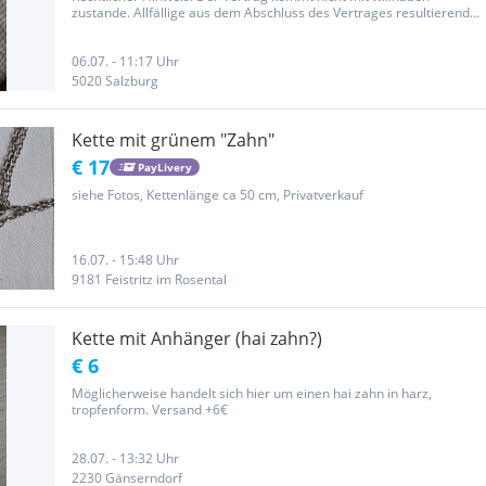
zustande. Allfällige aus dem Abschluss des Vertrages resultierende
Rechte sind ausschließlich gegenüber dem Vertragspartner geltend
zu machen. Der Inserent ist Verbraucher. Die im...
06.07. - 11:17 Uhr
5020 Salzburg
Kette mit grünem "Zahn"
€ 17
PayLivery
siehe Fotos, Kettenlänge ca 50 cm, Privatverkauf
16.07. - 15:48 Uhr
9181 Feistritz im Rosental
Kette mit Anhänger (hai zahn?)
€ 6
Möglicherweise handelt sich hier um einen hai zahn in harz,
tropfenform. Versand +6€
28.07. - 13:32 Uhr
2230 Gänserndorf