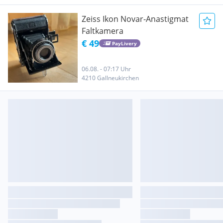
Zeiss Ikon Novar-Anastigmat
Faltkamera
€ 49
PayLivery
06.08. - 07:17 Uhr
4210 Gallneukirchen