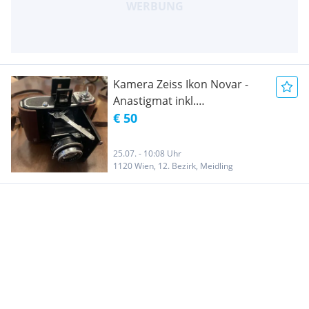
Kamera Zeiss Ikon Novar -
Anastigmat inkl.
Originaltasche kein Versand
€ 50
25.07. - 10:08 Uhr
1120 Wien, 12. Bezirk, Meidling