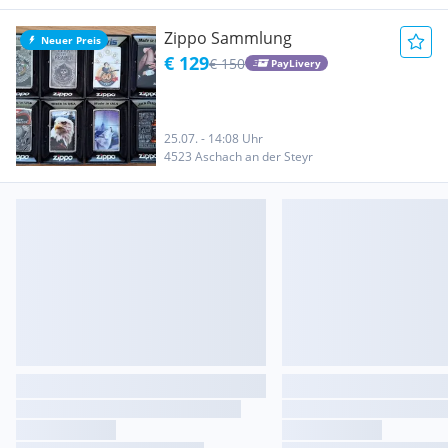
Zippo Sammlung
Neuer Preis
€ 129
€ 150
PayLivery
25.07. - 14:08 Uhr
4523 Aschach an der Steyr