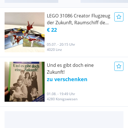
LEGO 31086 Creator Flugzeug
der Zukunft, Raumschiff der
Zukunft oder Roboter der
€ 22
Zukunft, 3-in-1 Bauset, 7+
05.07. - 20:15 Uhr
4020 Linz
Und es gibt doch eine
Zukunft!
zu verschenken
01.08. - 19:49 Uhr
4280 Königswiesen