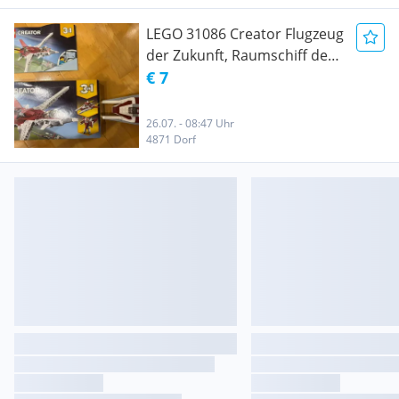
LEGO 31086 Creator Flugzeug
der Zukunft, Raumschiff der
Zukunft oder Roboter der
€ 7
Zukunft, 3-in-1 Bauset,
26.07. - 08:47 Uhr
4871 Dorf