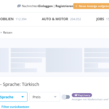
Nachrichten
Einloggen
|
Registrieren
Neue Anzeige aufgeb
OBILIEN
AUTO & MOTOR
JOBS
112.394
204.052
1
Reisen
 - Sprache: Türkisch
PayLivery
Sprache
Preis
Anzeigen mit Käuferschutz und
Filter zurücksetzen