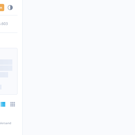
en
5.603
 Versand