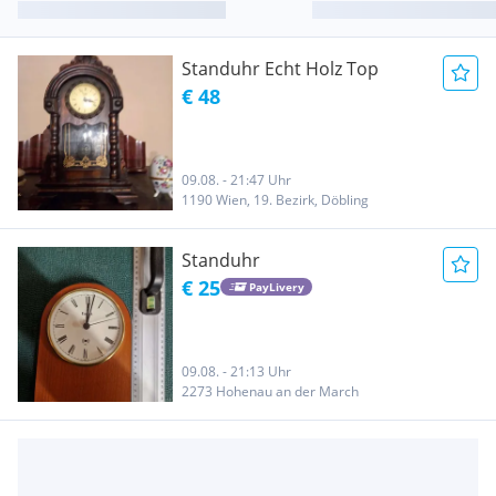
Standuhr Echt Holz Top
€ 48
09.08. - 21:47 Uhr
1190 Wien, 19. Bezirk, Döbling
Standuhr
€ 25
PayLivery
09.08. - 21:13 Uhr
2273 Hohenau an der March