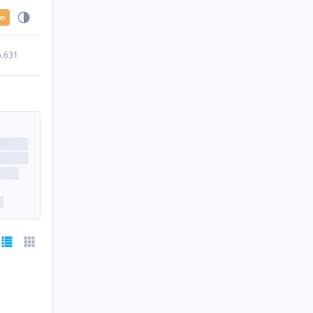
en
5.631