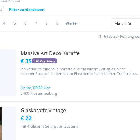
z und Versand
t
Filter zurücksetzen
4
5
6
7
8
9
Weiter
Infos zur Reihung d
Massive Art Deco Karaffe
€ 35
PayLivery
Ich verkaufe eine tolle Karaffe aus massivem Antikglas. Sehr
schöner Stoppel. Leider ist am Flaschenhals ein kleiner Cut. Ist aber
natürlich trotzdem verwendbar. Höhe: 25cm. Übergabe gerne auch
in Wien möglich.
Heute, 08:39 Uhr
3400 Klosterneuburg
Glaskaraffe vintage
€ 22
mit 4 Gläsern Sehr guter Zustand