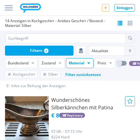
Einloggen
14 Anzeigen in Kochgeschirr - Antikes Geschirr / Besteck -
Material: Silber
Filtern
2
Bundesland
Zustand
Material
Preis
P
Kochgeschirr
Silber
Filter zurücksetzen
Infos zur Reihung der Anzeigen
Wunderschönes
Silberkännchen mit Patina
€ 8
PayLivery
07.08. - 07:15 Uhr
8224 Hartl