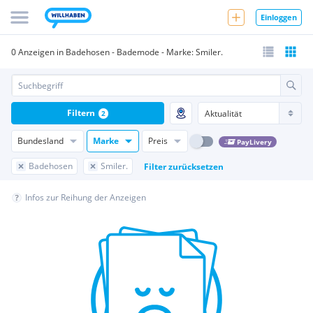
Einloggen
0 Anzeigen in Badehosen - Bademode - Marke: Smiler.
Filtern
2
Bundesland
Marke
Preis
PayLivery
Badehosen
Smiler.
Filter zurücksetzen
Infos zur Reihung der Anzeigen