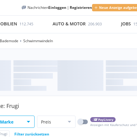
Nachrichten
Einloggen
|
Registrieren
Neue Anzeige aufgeb
OBILIEN
AUTO & MOTOR
JOBS
112.745
206.903
1
 Bademode
Schwimmwindeln
: Frugi
PayLivery
Marke
Preis
Anzeigen mit Käuferschutz und
Frugi
Filter zurücksetzen