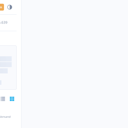
en
5.639
 Versand