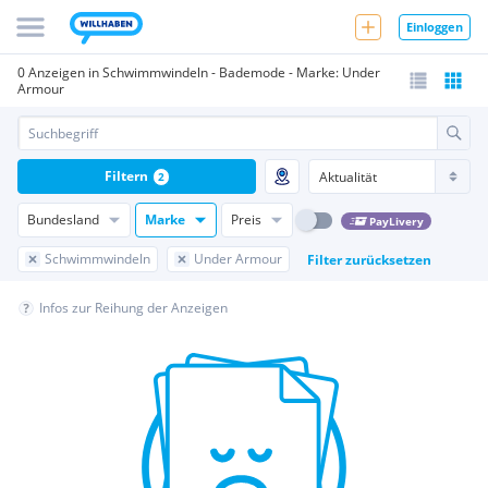
Einloggen
0 Anzeigen in Schwimmwindeln - Bademode - Marke: Under
Armour
Filtern
2
Bundesland
Marke
Preis
PayLivery
Schwimmwindeln
Under Armour
Filter zurücksetzen
Infos zur Reihung der Anzeigen