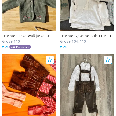
Trachtenjacke Walkjacke Gr.
Trachtengewand Bub 110/116
110
Größe 110
Größe 104, 110
€ 20
€ 20
PayLivery