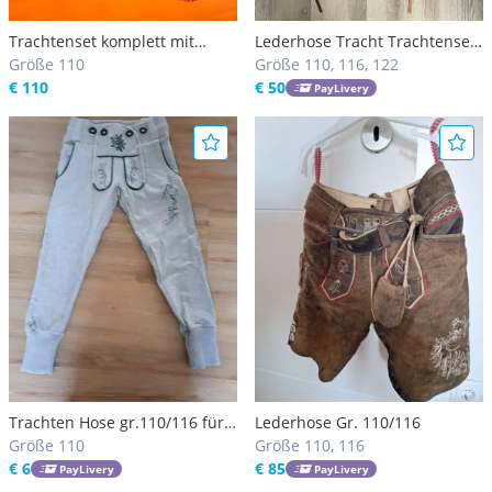
Trachtenset komplett mit
Lederhose Tracht Trachtenset
Lederhose Größe 110/116
Größe 110
110
Größe 110, 116, 122
€ 110
€ 50
PayLivery
Trachten Hose gr.110/116 für
Lederhose Gr. 110/116
jungs Jogging
Größe 110
Größe 110, 116
€ 6
€ 85
PayLivery
PayLivery