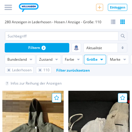
Einloggen
280 Anzeigen in Lederhosen - Hosen / Anzüge - Größe: 110
Filtern
2
Bundesland
Zustand
Farbe
Größe
Marke
Lederhosen
110
Filter zurücksetzen
Infos zur Reihung der Anzeigen