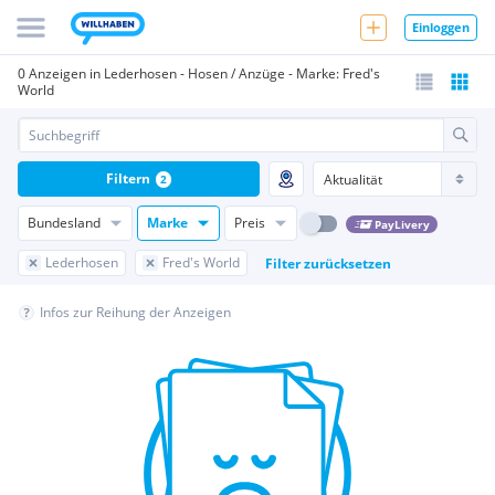
Einloggen
0 Anzeigen in Lederhosen - Hosen / Anzüge - Marke: Fred's
World
Filtern
2
Bundesland
Marke
Preis
PayLivery
Lederhosen
Fred's World
Filter zurücksetzen
Infos zur Reihung der Anzeigen