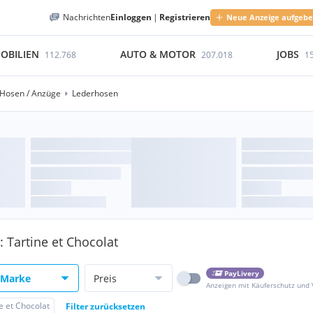
Nachrichten
Einloggen
|
Registrieren
Neue Anzeige aufgeb
OBILIEN
AUTO & MOTOR
JOBS
112.768
207.018
1
Hosen / Anzüge
Lederhosen
 Tartine et Chocolat
PayLivery
Marke
Preis
Anzeigen mit Käuferschutz und
e et Chocolat
Filter zurücksetzen