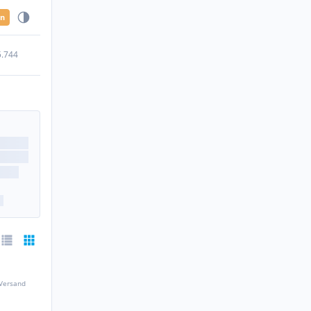
en
5.744
 Versand