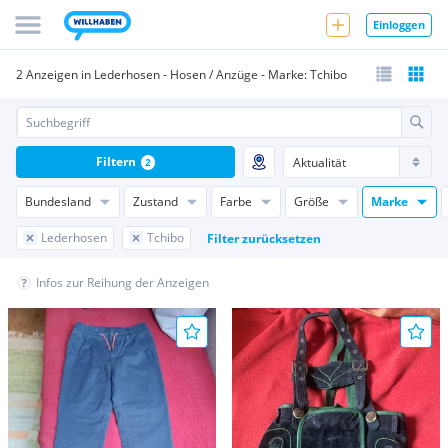
Einloggen
2 Anzeigen in Lederhosen - Hosen / Anzüge - Marke: Tchibo
Filtern
2
Bundesland
Zustand
Farbe
Größe
Marke
Lederhosen
Tchibo
Filter zurücksetzen
Infos zur Reihung der Anzeigen