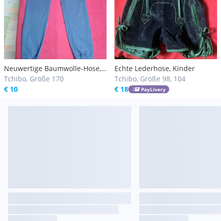
Neuwertige Baumwolle-Hose,
Echte Lederhose, Kinder
Gr. 170!
Tchibo, Größe 170
Tchibo, Größe 98, 104
€ 10
€ 18
PayLivery