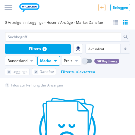
Einloggen
0 Anzeigen in Leggings - Hosen / Anzüge - Marke: Danefae
Filtern
2
Bundesland
Marke
Preis
PayLivery
Leggings
Danefae
Filter zurücksetzen
Infos zur Reihung der Anzeigen