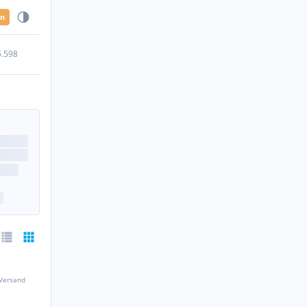
en
5.598
 Versand