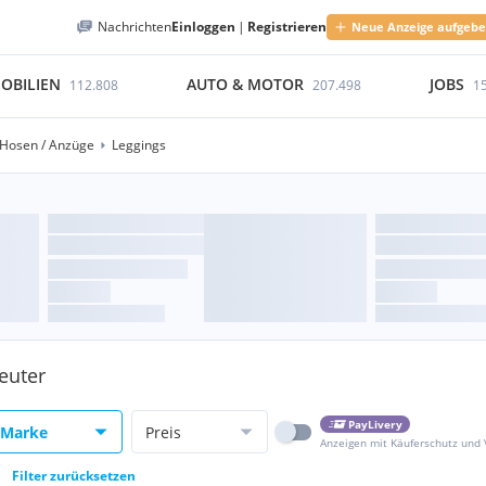
Nachrichten
Einloggen
|
Registrieren
Neue Anzeige aufgeb
OBILIEN
AUTO & MOTOR
JOBS
112.808
207.498
1
Hosen / Anzüge
Leggings
euter
PayLivery
Marke
Preis
Anzeigen mit Käuferschutz und
Filter zurücksetzen