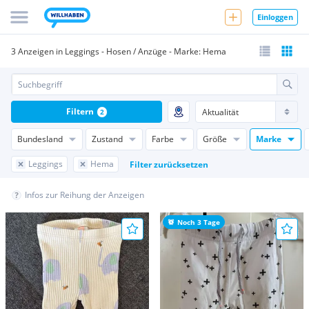
Einloggen
3 Anzeigen in Leggings - Hosen / Anzüge - Marke: Hema
Filtern
2
Bundesland
Zustand
Farbe
Größe
Marke
Leggings
Hema
Filter zurücksetzen
Infos zur Reihung der Anzeigen
Noch 3 Tage