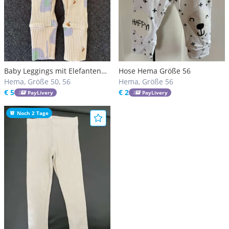
Baby Leggings mit Elefanten
Hose Hema Größe 56
und Bienen
Hema, Größe 50, 56
Hema, Größe 56
€ 5
€ 2
PayLivery
PayLivery
Noch 2 Tage