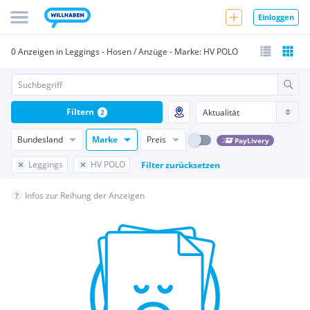
Einloggen
0 Anzeigen in Leggings - Hosen / Anzüge - Marke: HV POLO
Filtern
2
Bundesland
Marke
Preis
PayLivery
Leggings
HV POLO
Filter zurücksetzen
Infos zur Reihung der Anzeigen