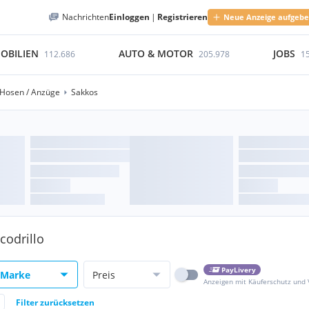
Nachrichten
Einloggen
|
Registrieren
Neue Anzeige aufgeb
OBILIEN
AUTO & MOTOR
JOBS
112.686
205.978
1
Hosen / Anzüge
Sakkos
codrillo
PayLivery
Marke
Preis
Anzeigen mit Käuferschutz und
Filter zurücksetzen