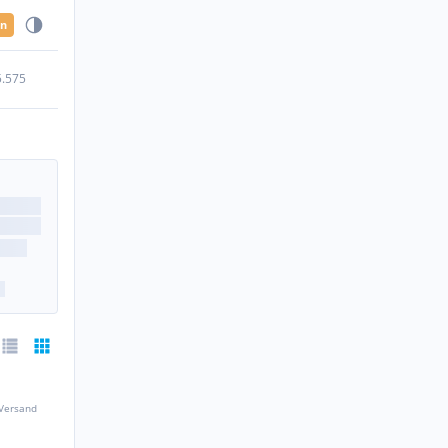
en
5.575
 Versand