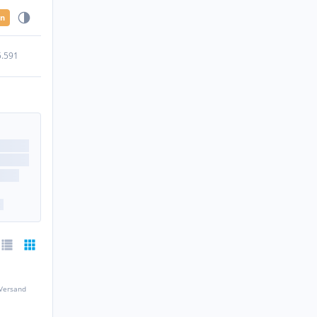
en
5.591
 Versand