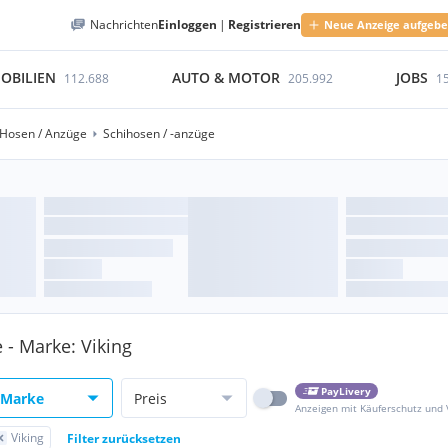
Nachrichten
Einloggen
|
Registrieren
Neue Anzeige aufgeb
OBILIEN
AUTO & MOTOR
JOBS
112.688
205.992
1
Hosen / Anzüge
Schihosen / -anzüge
 - Marke: Viking
PayLivery
Marke
Preis
Anzeigen mit Käuferschutz und
Viking
Filter zurücksetzen