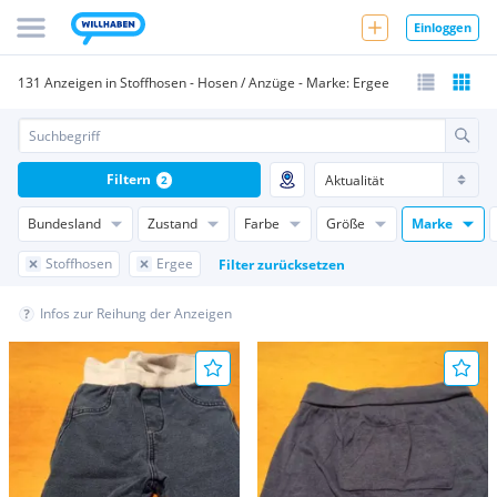
Einloggen
131 Anzeigen in Stoffhosen - Hosen / Anzüge - Marke: Ergee
Filtern
2
Bundesland
Zustand
Farbe
Größe
Marke
Stoffhosen
Ergee
Filter zurücksetzen
Infos zur Reihung der Anzeigen