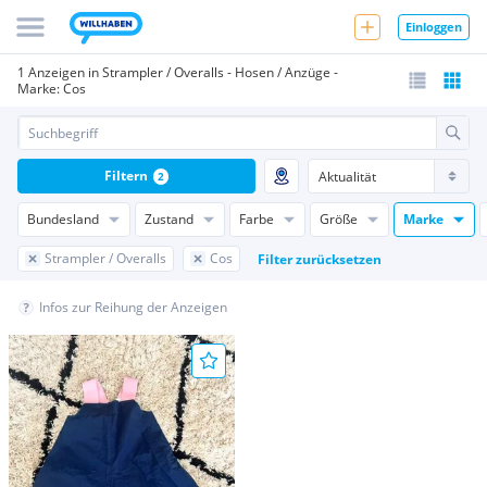
Einloggen
1 Anzeigen in Strampler / Overalls - Hosen / Anzüge -
Marke: Cos
Filtern
2
Bundesland
Zustand
Farbe
Größe
Marke
Strampler / Overalls
Cos
Filter zurücksetzen
Infos zur Reihung der Anzeigen