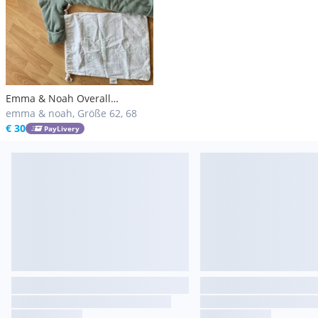
Emma & Noah Overall
essential mint
emma & noah, Größe 62, 68
€ 30
PayLivery