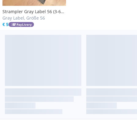
Strampler Gray Label 56 (3-6
M)
Gray Label, Größe 56
€ 5
PayLivery