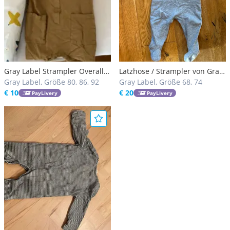
Gray Label Strampler Overall
Latzhose / Strampler von Gray
Playsuit
Gray Label, Größe 80, 86, 92
Label (6-9 Monate)
Gray Label, Größe 68, 74
€ 10
€ 20
PayLivery
PayLivery