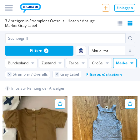
Einloggen
3 Anzeigen in Strampler / Overalls - Hosen / Anzüge -
Marke: Gray Label
Filtern
2
Bundesland
Zustand
Farbe
Größe
Marke
Strampler / Overalls
Gray Label
Filter zurücksetzen
Infos zur Reihung der Anzeigen