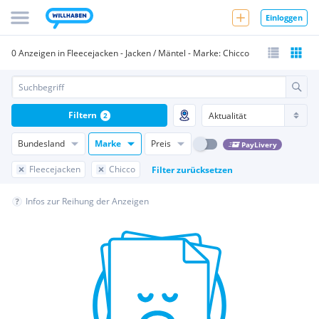
Einloggen
0 Anzeigen in Fleecejacken - Jacken / Mäntel - Marke: Chicco
Filtern
2
Bundesland
Marke
Preis
PayLivery
Fleecejacken
Chicco
Filter zurücksetzen
Infos zur Reihung der Anzeigen