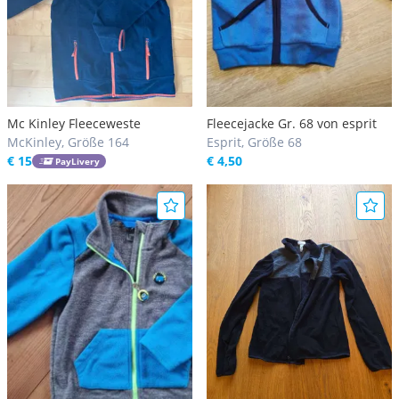
Mc Kinley Fleeceweste
Fleecejacke Gr. 68 von esprit
McKinley, Größe 164
Esprit, Größe 68
€ 15
€ 4,50
PayLivery