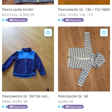
Fleece jacke kinder
Fleeceweste Gr. 146 / 152 H&M
McKinley, Größe 98
H&M, Größe 146, 152
€ 4
€ 3
PayLivery
PayLivery
Fleeceweste Gr. 98/104 von
Fleecejacke Gr. 68
H&M
H&M, Größe 98
Größe 68
€ 3
€ 3
PayLivery
PayLivery