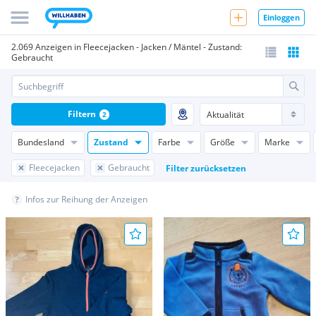
Einloggen
2.069 Anzeigen in Fleecejacken - Jacken / Mäntel - Zustand:
Gebraucht
Filtern
2
Bundesland
Zustand
Farbe
Größe
Marke
Fleecejacken
Gebraucht
Filter zurücksetzen
Infos zur Reihung der Anzeigen