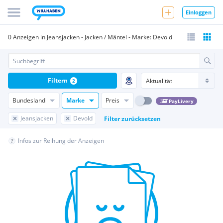
Einloggen
0 Anzeigen in Jeansjacken - Jacken / Mäntel - Marke: Devold
Filtern
2
Bundesland
Marke
Preis
PayLivery
Jeansjacken
Devold
Filter zurücksetzen
Infos zur Reihung der Anzeigen