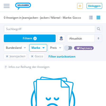
Einloggen
0 Anzeigen in Jeansjacken - Jacken / Mäntel - Marke: Gocco
Filtern
2
Bundesland
Marke
Preis
PayLivery
Jeansjacken
Gocco
Filter zurücksetzen
Infos zur Reihung der Anzeigen