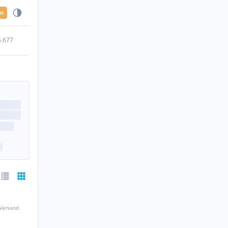
en
5.677
 Versand