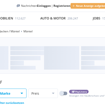
Nachrichten
Einloggen
|
Registrieren
Neue Anzeige aufgeb
OBILIEN
AUTO & MOTOR
JOBS
112.627
206.247
1
Jacken / Mäntel
Mäntel
y
PayLivery
Marke
Preis
Anzeigen mit Käuferschutz und
ilter zurücksetzen