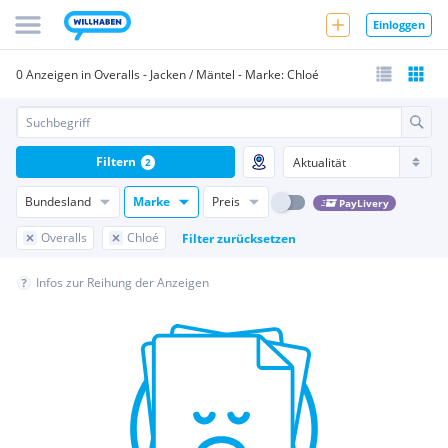
Einloggen
0 Anzeigen in Overalls - Jacken / Mäntel - Marke: Chloé
Filtern
2
Bundesland
Marke
Preis
PayLivery
Overalls
Chloé
Filter zurücksetzen
Infos zur Reihung der Anzeigen