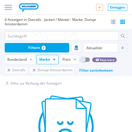
Einloggen
0 Anzeigen in Overalls - Jacken / Mäntel - Marke: Donsje
Amsterdamm
Filtern
2
Bundesland
Marke
Preis
PayLivery
Overalls
Donsje Amsterdamm
Filter zurücksetzen
Infos zur Reihung der Anzeigen