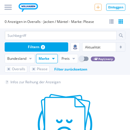
Einloggen
0 Anzeigen in Overalls - Jacken / Mäntel - Marke: Please
Filtern
2
Bundesland
Marke
Preis
PayLivery
Overalls
Please
Filter zurücksetzen
Infos zur Reihung der Anzeigen