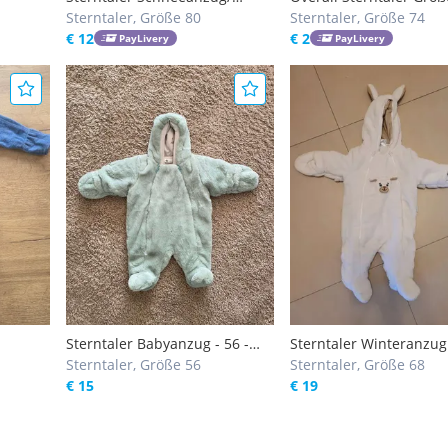
Fleeceanzug Größe 80
Sterntaler, Größe 80
Sterntaler, Größe 74
€ 12
€ 2
PayLivery
PayLivery
Sterntaler Babyanzug - 56 -
Sterntaler Winteranzug
wie Neu
Sterntaler, Größe 56
Sterntaler, Größe 68
€ 15
€ 19