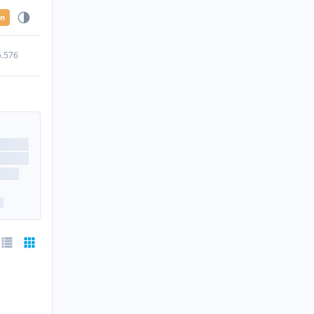
en
5.576