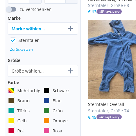
Sterntaler Gr. 68
Sterntaler, Größe 68
zu verschenken
€ 13
PayLivery
Marke
Marke wählen...
Sterntaler
Zurücksetzen
Größe
Größe wählen...
Farbe
Mehrfarbig
Schwarz
Braun
Blau
Sterntaler Overall
Türkis
Grün
Sterntaler, Größe 74
€ 15
PayLivery
Gelb
Orange
Rot
Rosa