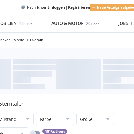
Nachrichten
Einloggen
|
Registrieren
Neue Anzeige aufgeb
OBILIEN
AUTO & MOTOR
JOBS
112.798
207.383
1
Jacken / Mäntel
Overalls
Sterntaler
Zustand
Farbe
Größe
PayLivery
eis