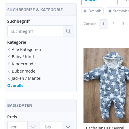
SUCHBEGRIFF & KATEGORIE
Overalls
Sterntale
Suchbegriff
Zurück
1
2
3
Kategorie
Alle Kategorien
Baby / Kind
Kindermode
Bubenmode
Jacken / Mäntel
Overalls
BASISDATEN
Preis
Kuschelanzug Overall