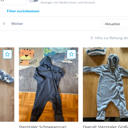
Anzeigen mit Käuferschutz und Versand
r
Filter zurücksetzen
4
Weiter
Infos zur Reihung d
Sterntaler Schneeanzug/
Overall Sterntaler Größ