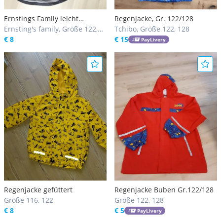
Ernstings Family leicht
Regenjacke, Gr. 122/128
gefütterte Regenjacke,
Ernsting's family, Größe 122,
Tchibo, Größe 122, 128
Regenmantel dunkelblau, 134
128
€ 8
€ 15
PayLivery
Regenjacke gefüttert
Regenjacke Buben Gr.122/128
Größe 116, 122
Größe 122, 128
€ 8
€ 5
PayLivery