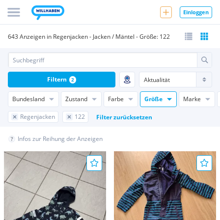
Einloggen
643 Anzeigen in Regenjacken - Jacken / Mäntel - Größe: 122
Filtern
2
Bundesland
Zustand
Farbe
Größe
Marke
Regenjacken
122
Filter zurücksetzen
Infos zur Reihung der Anzeigen