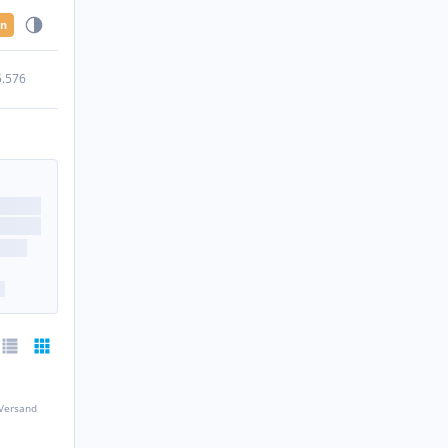
en
5.576
 Versand