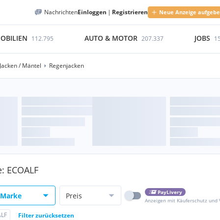
Nachrichten
Einloggen
|
Registrieren
Neue Anzeige aufgeb
OBILIEN
AUTO & MOTOR
JOBS
112.795
207.337
1
Jacken / Mäntel
Regenjacken
ke: ECOALF
PayLivery
Marke
Preis
Anzeigen mit Käuferschutz und
LF
Filter zurücksetzen