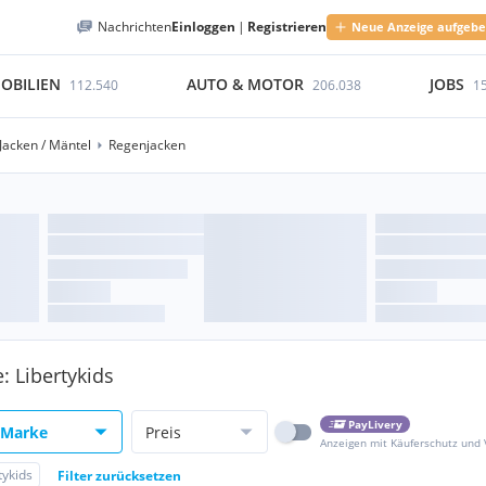
Nachrichten
Einloggen
|
Registrieren
Neue Anzeige aufgeb
OBILIEN
AUTO & MOTOR
JOBS
112.540
206.038
1
Jacken / Mäntel
Regenjacken
: Libertykids
PayLivery
Marke
Preis
Anzeigen mit Käuferschutz und
tykids
Filter zurücksetzen