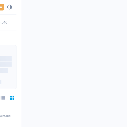
en
5.540
 Versand