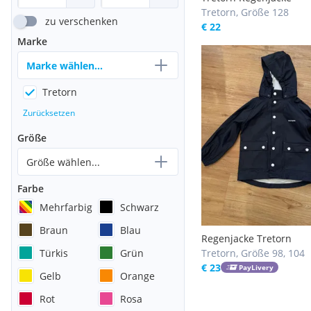
Tretorn, Größe 128
zu verschenken
€ 22
Marke
Marke wählen...
Tretorn
Zurücksetzen
Größe
Größe wählen...
Farbe
Mehrfarbig
Schwarz
Braun
Blau
Regenjacke Tretorn
Türkis
Grün
Tretorn, Größe 98, 104
€ 23
PayLivery
Gelb
Orange
Rot
Rosa