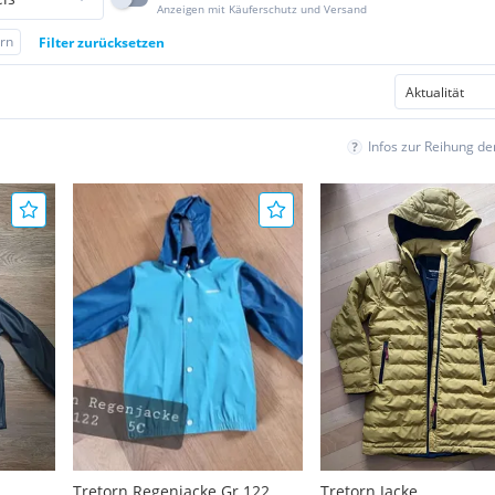
Anzeigen mit Käuferschutz und Versand
rn
Filter zurücksetzen
Infos zur Reihung d
Tretorn Regenjacke Gr.122
Tretorn Jacke