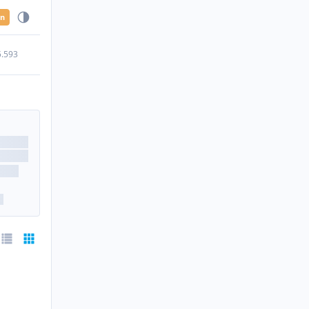
en
5.593