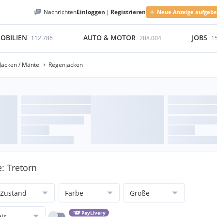
Nachrichten
Einloggen
|
Registrieren
Neue Anzeige aufgeb
OBILIEN
AUTO & MOTOR
JOBS
112.786
208.004
1
Jacken / Mäntel
Regenjacken
: Tretorn
Zustand
Farbe
Größe
PayLivery
eis