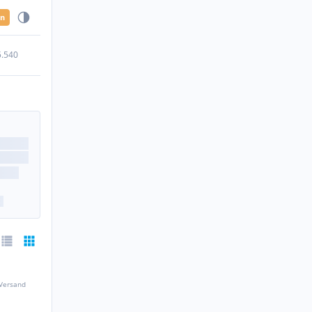
en
5.540
 Versand