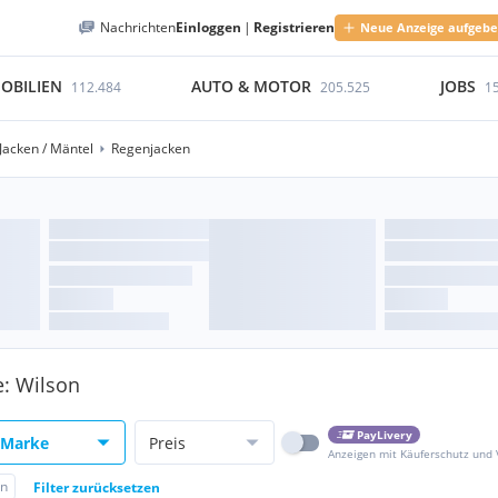
Nachrichten
Einloggen
|
Registrieren
Neue Anzeige aufgeb
OBILIEN
AUTO & MOTOR
JOBS
112.484
205.525
1
Jacken / Mäntel
Regenjacken
e: Wilson
PayLivery
Marke
Preis
Anzeigen mit Käuferschutz und
on
Filter zurücksetzen