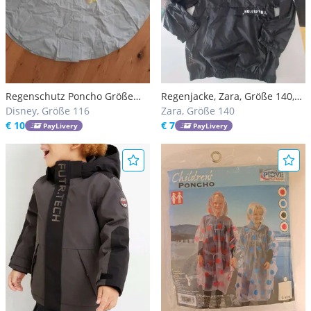
Regenschutz Poncho Größe
Regenjacke, Zara, Größe 140,
116
Disney, Größe 116
Neu
Zara, Größe 140
€ 10
€ 7
PayLivery
PayLivery