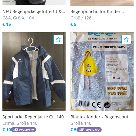
NEU Regenjacke gefüttert C&A
Regenponcho für Kinder
Gr 104
C&A, Größe 104
(Neu!)
Größe 128
€ 15
€ 5
Sportjacke Regenjacke Gr. 140
Blautex Kinder - Regenschutz,
Erima, Größe 140
Regenponcho, Regenmantel,
Größe 140
€ 10
Regenüberhang, gelb Gr. 140
€ 5
PayLivery
PayLivery