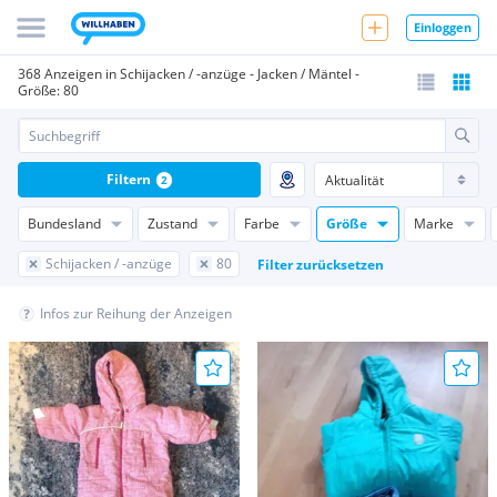
Einloggen
368 Anzeigen in Schijacken / -anzüge - Jacken / Mäntel -
Größe: 80
Filtern
2
Bundesland
Zustand
Farbe
Größe
Marke
Schijacken / -anzüge
80
Filter zurücksetzen
Infos zur Reihung der Anzeigen